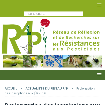
ACCUEIL
ACTUALITÉS DU RÉSEAU R4P
Prolongation
des inscriptions aux JÉR 2019